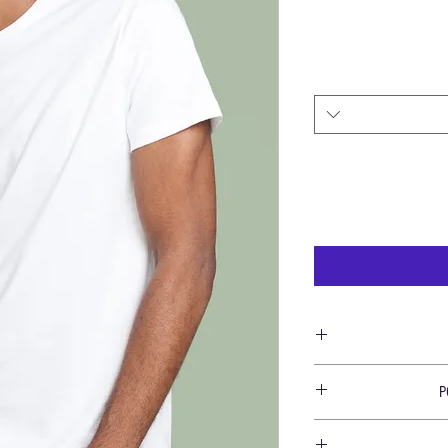
Use este espaço para adi
P
tamanho, material, cu
também é um ótimo lugar pa
Use este espaço para
e como