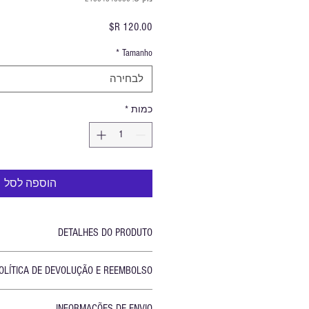
מחיר
*
Tamanho
לבחירה
כמות
*
הוספה לסל
DETALHES DO PRODUTO
cionar mais detalhes sobre seu produto, como
OLÍTICA DE DEVOLUÇÃO E REEMBOLSO
idados especiais e instruções de limpeza. Este
ra escrever o que torna seu produto especial
 informar seus clientes sobre o que fazer caso
 seus clientes podem se beneficiar deste item.
INFORMAÇÕES DE ENVIO