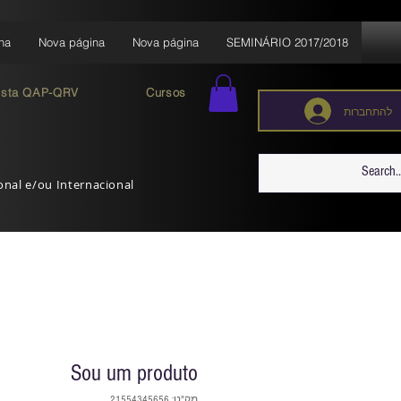
na
Nova página
Nova página
SEMINÁRIO 2017/2018
ista QAP-QRV
Cursos
להתחברות
ional e/ou Internacional
Sou um produto
מק"ט: 21554345656