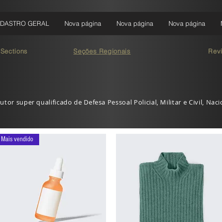
DASTRO GERAL
Nova página
Nova página
Nova página
 Sections
Seções Regionais
Rev
utor super qualificado de Defesa Pessoal Policial, Militar e Civil, Nac
Mais vendido