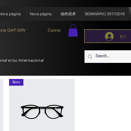
Nova página
Nova página
动作武术
SEMINÁRIO 2017/2018
ista QAP-QRV
Cursos
登入
ional e/ou Internacional
Novo