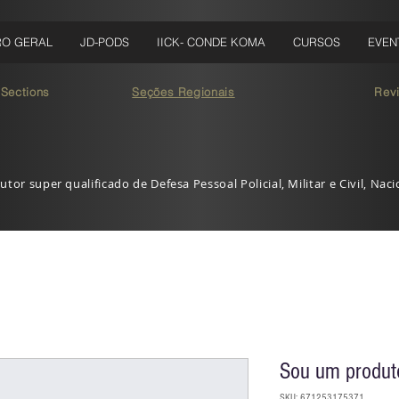
RO GERAL
JD-PODS
IICK- CONDE KOMA
CURSOS
EVEN
 Sections
Seções Regionais
Rev
utor super qualificado de Defesa Pessoal Policial, Militar e Civil, Nac
Sou um produt
SKU: 671253175371