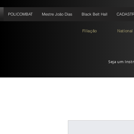
POLICOMBAT
Mestre João Dias
Black Belt Hall
CADAST
Filiação
National
Seja um Instr