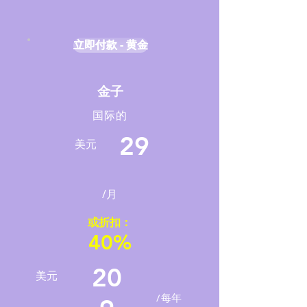
立即付款 - 黄金
立即付款 - 黄金
金子
国际的
29
美元
/月
或折扣：
40%
20
美元
/每年