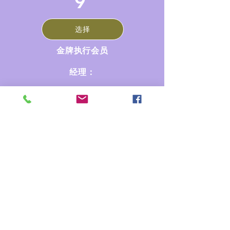
9
选择
金牌执行会员
经理：
区域性
状态
区域性
国家的
国际的
要求
预约