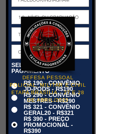
SELECONE O
PAGAMENTO
*
DEFESA PESSOAL
R$ 190 - CONVÊNIO
POLICIAL, MILITAR E CIVIL
JD-PODS - R$190
ETAPA BRASÍLIA - 27 E 28
R$ 290 - CONVÊNIO
DE ABRIL/2023
MESTRES - R$290
R$ 321 - CONVÊNIO
GERAL20 - R$321
R$ 390 - PREÇO
PROMOCIONAL -
R$390