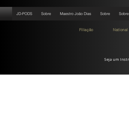
JD-PODS
Sobre
Maestro João Dias
Sobre
Sobre
Filiação
National
Seja um Instr