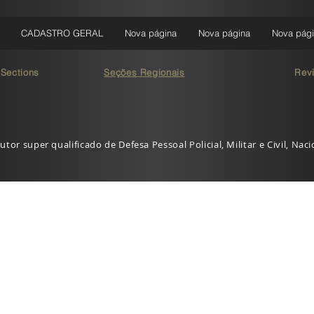
CADASTRO GERAL
Nova página
Nova página
Nova pág
 Sections
Seções Regionais
Rev
utor super qualificado de Defesa Pessoal Policial, Militar e Civil, Nac