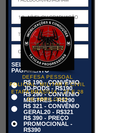
SELECONE O
PAGAMENTO
*
DEFESA PESSOAL
R$ 190 - CONVÊNIO
POLICIAL, MILITAR E CIVIL
JD-PODS - R$190
ETAPA BRASÍLIA - 27 E 28
R$ 290 - CONVÊNIO
DE ABRIL/2023
MESTRES - R$290
R$ 321 - CONVÊNIO
GERAL20 - R$321
R$ 390 - PREÇO
PROMOCIONAL -
R$390