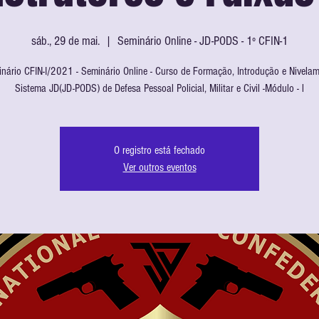
sáb., 29 de mai.
  |  
Seminário Online - JD-PODS - 1º CFIN-1
nário CFIN-I/2021 - Seminário Online - Curso de Formação, Introdução e Nivela
Sistema JD(JD-PODS) de Defesa Pessoal Policial, Militar e Civil -Módulo - l
O registro está fechado
Ver outros eventos