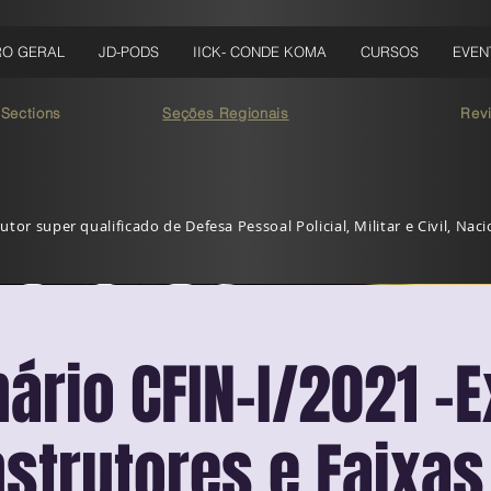
RO GERAL
JD-PODS
IICK- CONDE KOMA
CURSOS
EVEN
 Sections
Seções Regionais
Rev
utor super qualificado de Defesa Pessoal Policial, Militar e Civil, Nac
ário CFIN-I/2021 -
nstrutores e Faixas