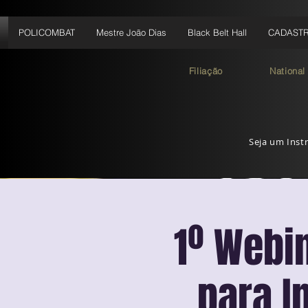
POLICOMBAT
Mestre João Dias
Black Belt Hall
CADAST
Filiação
National
Seja um Instr
1º Webin
para I